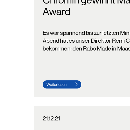
Chromin gewinnt Ma
Award
Es war spannend bis zur letzten Min
Abend hat es unser Direktor Remi C
bekommen: den Rabo Made in Maast
Weiterlesen
21.12.21