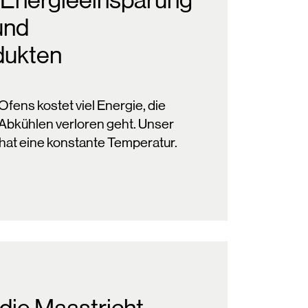
e Energieeinsparung
und
dukten
fens kostet viel Energie, die
Abkühlen verloren geht. Unser
hat eine konstante Temperatur.