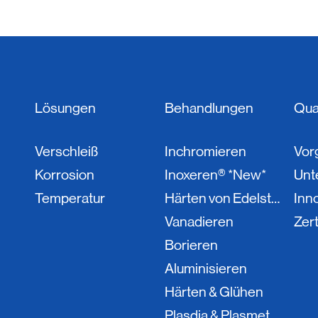
Lösungen
Behandlungen
Qual
Verschleiß
Inchromieren
Vor
Korrosion
Inoxeren® *New*
Unt
Temperatur
Härten von Edelstahl
Inn
Vanadieren
Zert
Borieren
Aluminisieren
Härten & Glühen
Plasdia & Plasmet