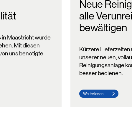
Neue Reini
ität
alle Verunr
bewältigen
in Maastricht wurde
ehen. Mit diesen
Kürzere Lieferzeiten 
von uns benötigte
unserer neuen, volla
Reinigungsanlage kö
besser bedienen.
Weiterlesen