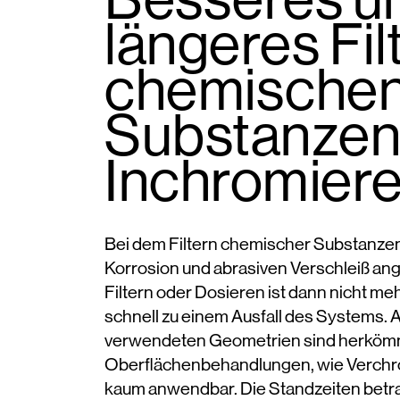
längeres Fil
chemische
Substanzen
Inchromier
Bei dem Filtern chemischer Substanzen
Korrosion und abrasiven Verschleiß ange
Filtern oder Dosieren ist dann nicht m
schnell zu einem Ausfall des Systems. 
verwendeten Geometrien sind herköm
Oberflächenbehandlungen, wie Verchr
kaum anwendbar. Die Standzeiten betr