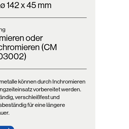
, ø 142 x 45 mm
ng
mieren oder
nchromieren (CM
03002)
ometalle können durch Inchromieren
angzeiteinsatz vorbereitet werden.
ändig, verschleißfest und
sbeständig für eine längere
uer.