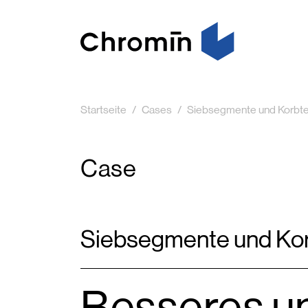
Startseite
Cases
Siebsegmente und Korbte
Case
Siebsegmente und Kor
Besseres u