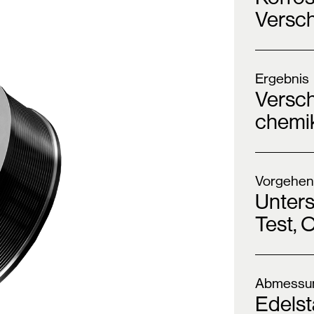
Versch
Ergebnis
Versch
chemik
Vorgehen
Unter
Test, 
Abmessun
Edelst