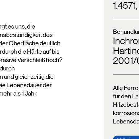
1.4571
t es uns, die
Behandlu
nsbeständigkeit des
Inchro
der Oberfläche deutlich
Harti
durch die Härte auf bis
2001/
brasive Verschleiß hoch?
 durch
und gleichzeitig die
Die Lebensdauer der
Alle Ferr
hr als 1 Jahr.
für den L
Hitzebest
korrosion
Lebensda