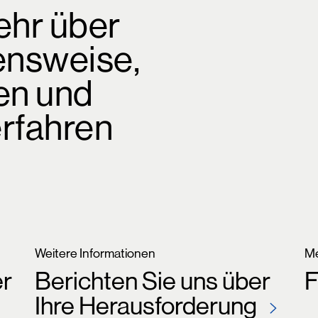
ehr über
ensweise,
en und
rfahren
Weitere Informationen
Me
er
Berichten Sie uns über
F
Ihre Herausforderung