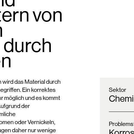
tern von
n
 durch
en
 wird das Material durch
griffen. Ein korrektes
Sektor
Chemi
ehr möglich und es kommt
Aufgrund der
mliche
omen oder Vernickeln,
Problemst
agen daher nur wenige
Korros