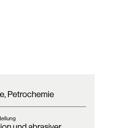
e, Petrochemie
ellung
ion und abrasiver