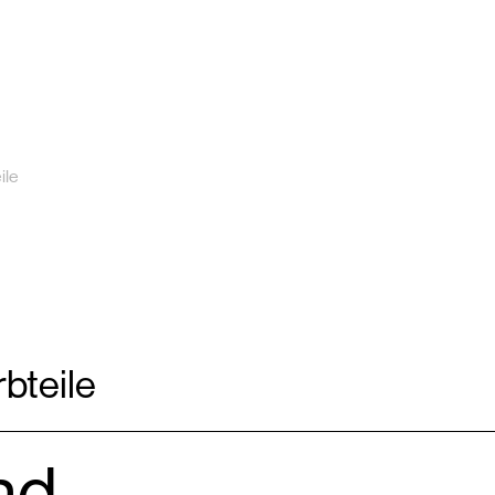
ile
bteile
nd