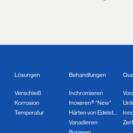
Lösungen
Behandlungen
Qual
Verschleiß
Inchromieren
Vor
Korrosion
Inoxeren® *New*
Unt
Temperatur
Härten von Edelstahl
Inn
Vanadieren
Zert
Borieren