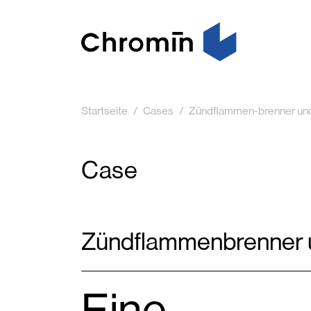
Startseite
Cases
Zündflammen-brenner un
Case
Zündflammenbrenner 
Eine