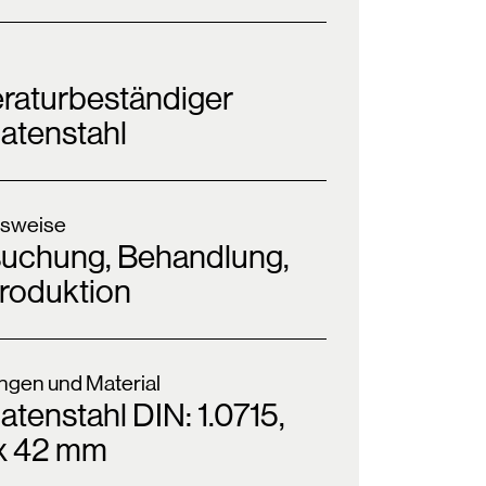
raturbeständiger
atenstahl
sweise
suchung, Behandlung,
Produktion
gen und Material
tenstahl DIN: 1.0715,
 x 42 mm