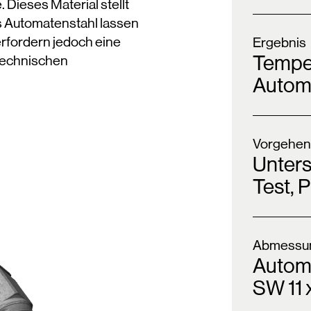
. Dieses Material stellt
us Automatenstahl lassen
 erfordern jedoch eine
Ergebnis
Tempe
technischen
Autom
Vorgehen
Unter
Test, 
Abmessun
Automa
SW 11