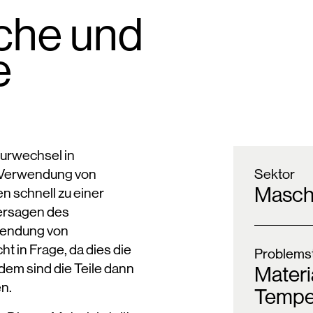
che und
e
urwechsel in
 Verwendung von
Sektor
Masch
en schnell zu einer
Versagen des
wendung von
t in Frage, da dies die
Problemst
dem sind die Teile dann
Materi
en.
Temper