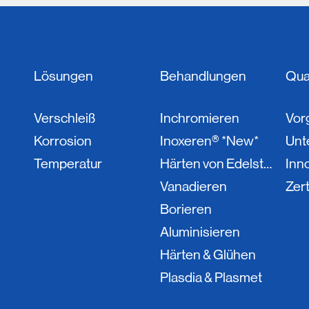
Lösungen
Behandlungen
Qual
Verschleiß
Inchromieren
Vor
Korrosion
Inoxeren® *New*
Unt
Temperatur
Härten von Edelstahl
Inn
Vanadieren
Zert
Borieren
Aluminisieren
Härten & Glühen
Plasdia & Plasmet