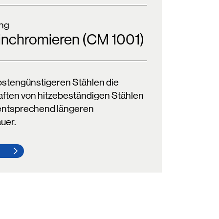
ng
inchromieren (CM 1001)
kostengünstigeren Stählen die
ften von hitzebeständigen Stählen
 entsprechend längeren
uer.