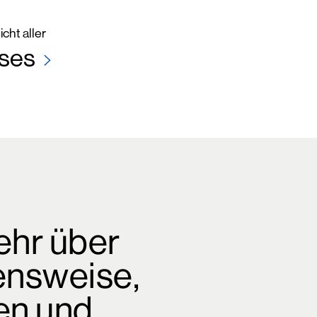
cht aller
ses
ehr über
ensweise,
en und