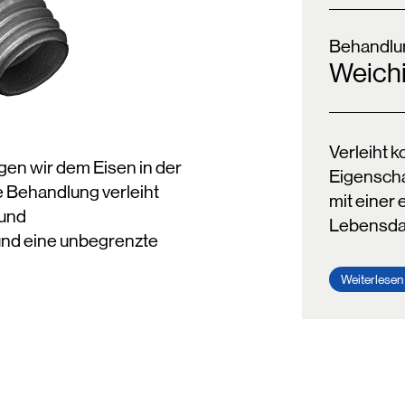
Behandlu
Weich
Verleiht 
en wir dem Eisen in der
Eigenscha
e Behandlung verleiht
mit einer
 und
Lebensda
 und eine unbegrenzte
Weiterlesen